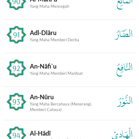
الْمَانِعُ
90
Yang Maha Mencegah
الضَّارُ
Adl-Dlâru
91
Yang Maha Memberi Derita
النَّافِعُ
An-Nâfi`u
92
Yang Maha Memberi Manfaat
An-Nûru
النُّوْرُ
93
Yang Maha Bercahaya (Menerangi,
Memberi Cahaya)
الْهَادِيْ
Al-Hâdî
94