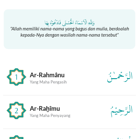
Lewati
ke
konten
وَلِلَّهِ الْاَسْمَاءُ الْحُسْنَى فَادْعُوْهُ بِهَا
“Allah memiliki nama-nama yang bagus dan mulia, berdoalah
kepada-Nya dengan wasilah nama-nama tersebut”
الرَّحْمـٰنُ
Ar-Rahmânu
1
Yang Maha Pengasih
الرَّحِيْمُ
Ar-Raḫîmu
2
Yang Maha Penyayang