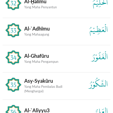
الْحَلِيْمُ
Al-Ḫalîmu
32
Yang Maha Penyantun
الْعَظِيْمُ
Al-`Adhîmu
33
Yang Mahaagung
الْغَفُوْرُ
Al-Ghafûru
34
Yang Maha Pengampun
Asy-Syakûru
الشَّكُوْرُ
35
Yang Maha Pembalas Budi
(Menghargai)
العَلِيُّ
Al-`Aliyyu3
36