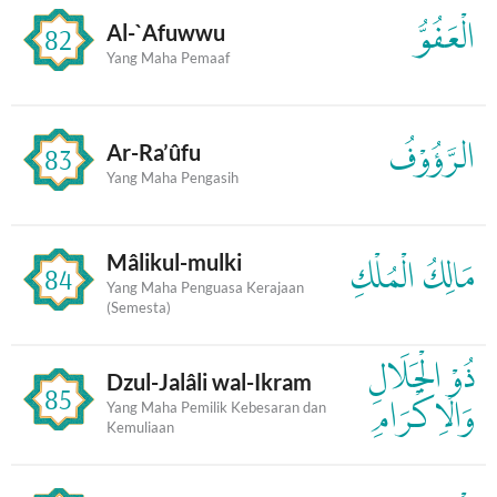
الْعَفُوُّ
Al-`Afuwwu
82
Yang Maha Pemaaf
الرَّؤُوْفُ
Ar-Ra’ûfu
83
Yang Maha Pengasih
Mâlikul-mulki
مَالِكُ الْمُلْكِ
84
Yang Maha Penguasa Kerajaan
(Semesta)
ذُوْ الْجَلَالِ
Dzul-Jalâli wal-Ikram
85
وَالْاِكْرَامِ
Yang Maha Pemilik Kebesaran dan
Kemuliaan