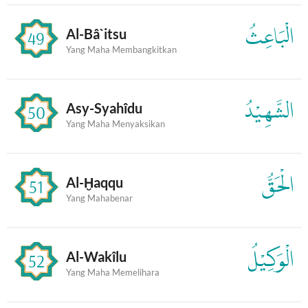
الْبَاعِثُ
Al-Bâ`itsu
49
Yang Maha Membangkitkan
الشَّهِيْدُ
Asy-Syahîdu
50
Yang Maha Menyaksikan
الْحَقُّ
Al-Ḫaqqu
51
Yang Mahabenar
الْوَكِيْلُ
Al-Wakîlu
52
Yang Maha Memelihara