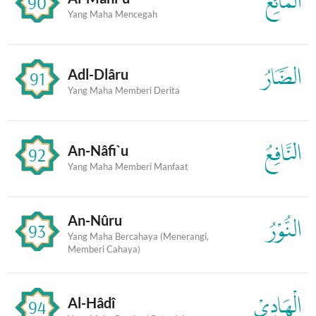
الْمَانِعُ
90
Yang Maha Mencegah
الضَّارُ
Adl-Dlâru
91
Yang Maha Memberi Derita
النَّافِعُ
An-Nâfi`u
92
Yang Maha Memberi Manfaat
An-Nûru
النُّوْرُ
93
Yang Maha Bercahaya (Menerangi,
Memberi Cahaya)
الْهَادِيْ
Al-Hâdî
94