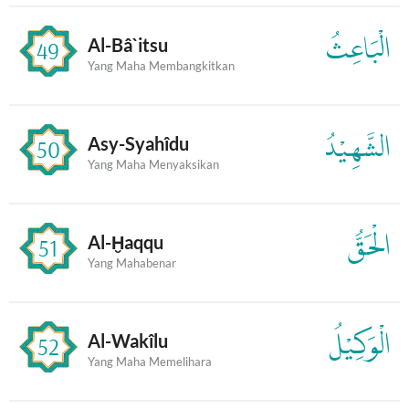
الْبَاعِثُ
Al-Bâ`itsu
49
Yang Maha Membangkitkan
الشَّهِيْدُ
Asy-Syahîdu
50
Yang Maha Menyaksikan
الْحَقُّ
Al-Ḫaqqu
51
Yang Mahabenar
الْوَكِيْلُ
Al-Wakîlu
52
Yang Maha Memelihara