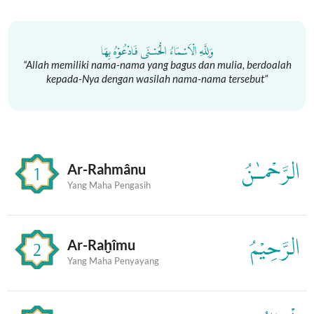
Lewati
ke
konten
وَلِلَّهِ الْاَسْمَاءُ الْحُسْنَى فَادْعُوْهُ بِهَا
“Allah memiliki nama-nama yang bagus dan mulia, berdoalah
kepada-Nya dengan wasilah nama-nama tersebut”
الرَّحْمـٰنُ
Ar-Rahmânu
1
Yang Maha Pengasih
الرَّحِيْمُ
Ar-Raḫîmu
2
Yang Maha Penyayang