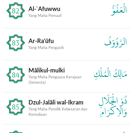
الْعَفُوُّ
Al-`Afuwwu
82
Yang Maha Pemaaf
الرَّؤُوْفُ
Ar-Ra’ûfu
83
Yang Maha Pengasih
Mâlikul-mulki
مَالِكُ الْمُلْكِ
84
Yang Maha Penguasa Kerajaan
(Semesta)
ذُوْ الْجَلَالِ
Dzul-Jalâli wal-Ikram
85
وَالْاِكْرَامِ
Yang Maha Pemilik Kebesaran dan
Kemuliaan