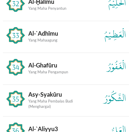
الْحَلِيْمُ
Al-Ḫalîmu
32
Yang Maha Penyantun
الْعَظِيْمُ
Al-`Adhîmu
33
Yang Mahaagung
الْغَفُوْرُ
Al-Ghafûru
34
Yang Maha Pengampun
Asy-Syakûru
الشَّكُوْرُ
35
Yang Maha Pembalas Budi
(Menghargai)
العَلِيُّ
Al-`Aliyyu3
36