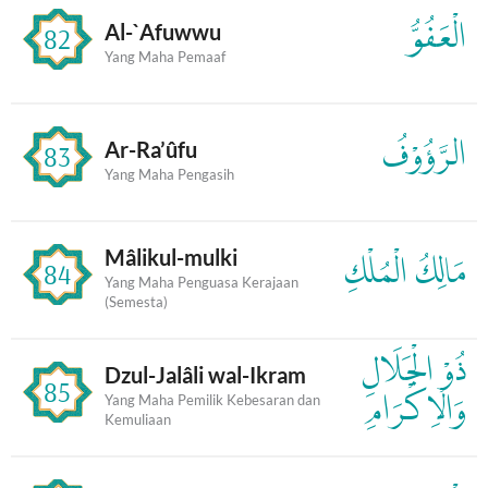
الْعَفُوُّ
Al-`Afuwwu
82
Yang Maha Pemaaf
الرَّؤُوْفُ
Ar-Ra’ûfu
83
Yang Maha Pengasih
Mâlikul-mulki
مَالِكُ الْمُلْكِ
84
Yang Maha Penguasa Kerajaan
(Semesta)
ذُوْ الْجَلَالِ
Dzul-Jalâli wal-Ikram
85
وَالْاِكْرَامِ
Yang Maha Pemilik Kebesaran dan
Kemuliaan