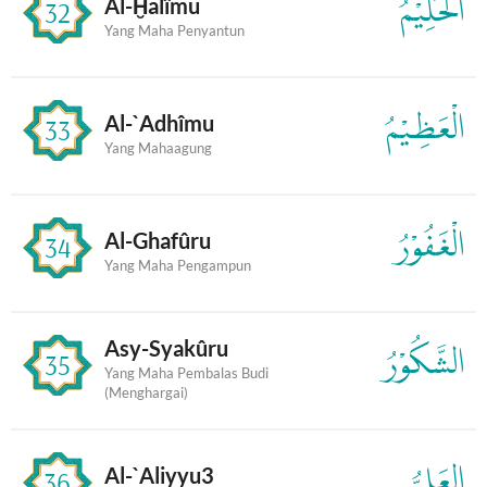
الْحَلِيْمُ
Al-Ḫalîmu
32
Yang Maha Penyantun
الْعَظِيْمُ
Al-`Adhîmu
33
Yang Mahaagung
الْغَفُوْرُ
Al-Ghafûru
34
Yang Maha Pengampun
Asy-Syakûru
الشَّكُوْرُ
35
Yang Maha Pembalas Budi
(Menghargai)
العَلِيُّ
Al-`Aliyyu3
36