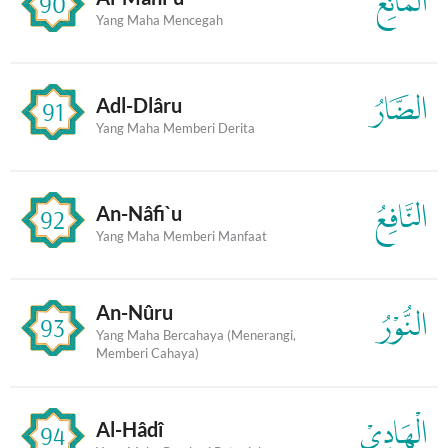
الْمَانِعُ
90
Yang Maha Mencegah
الضَّارُ
Adl-Dlâru
91
Yang Maha Memberi Derita
النَّافِعُ
An-Nâfi`u
92
Yang Maha Memberi Manfaat
An-Nûru
النُّوْرُ
93
Yang Maha Bercahaya (Menerangi,
Memberi Cahaya)
الْهَادِيْ
Al-Hâdî
94