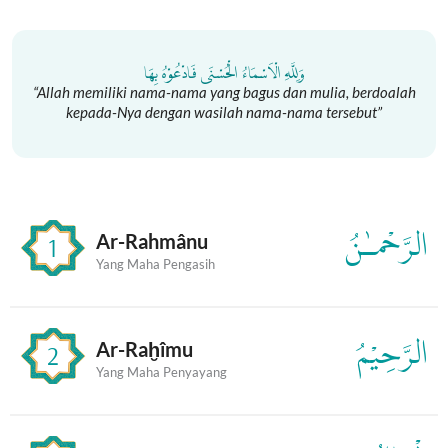
Lewati
ke
konten
وَلِلَّهِ الْاَسْمَاءُ الْحُسْنَى فَادْعُوْهُ بِهَا
“Allah memiliki nama-nama yang bagus dan mulia, berdoalah
kepada-Nya dengan wasilah nama-nama tersebut”
الرَّحْمـٰنُ
Ar-Rahmânu
1
Yang Maha Pengasih
الرَّحِيْمُ
Ar-Raḫîmu
2
Yang Maha Penyayang