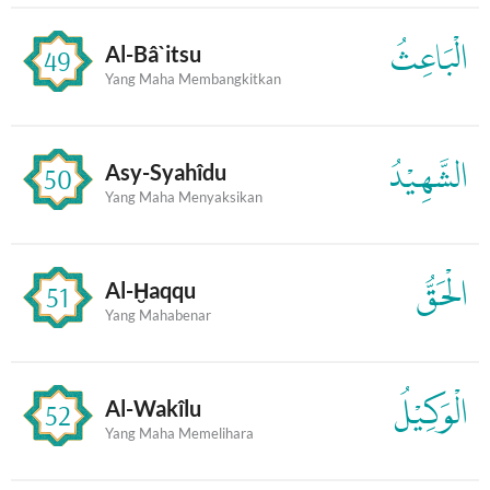
الْبَاعِثُ
Al-Bâ`itsu
49
Yang Maha Membangkitkan
الشَّهِيْدُ
Asy-Syahîdu
50
Yang Maha Menyaksikan
الْحَقُّ
Al-Ḫaqqu
51
Yang Mahabenar
الْوَكِيْلُ
Al-Wakîlu
52
Yang Maha Memelihara