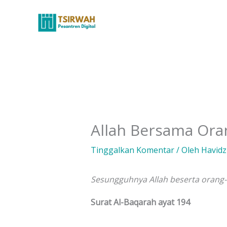
Lewati
ke
konten
Allah Bersama Ora
Tinggalkan Komentar
/ Oleh
Havid
Sesungguhnya Allah beserta orang-
Surat Al-Baqarah ayat 194