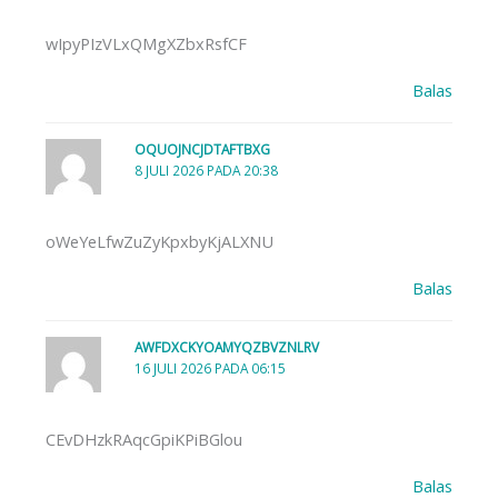
wIpyPIzVLxQMgXZbxRsfCF
Balas
OQUOJNCJDTAFTBXG
8 JULI 2026 PADA 20:38
oWeYeLfwZuZyKpxbyKjALXNU
Balas
AWFDXCKYOAMYQZBVZNLRV
16 JULI 2026 PADA 06:15
CEvDHzkRAqcGpiKPiBGlou
Balas