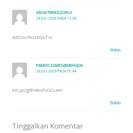
GRLNSTMVXZQOIPLH
24 JULI 2026 PADA 12:36
ddSOocRvzLhQxTzs
Balas
PAIMFXCZGMRSVJEMEHGJQK
26 JULI 2026 PADA 01:44
eVLJqUgBHAmPuOCLeen
Balas
Tinggalkan Komentar